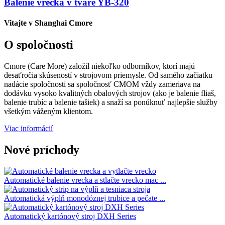
Balenie vrecka v tvare YB-320
Vitajte v Shanghai Cmore
O spoločnosti
Cmore (Care More) založil niekoľko odborníkov, ktorí majú
desaťročia skúseností v strojovom priemysle. Od samého začiatku
nadácie spoločnosti sa spoločnosť CMOM vždy zameriava na
dodávku vysoko kvalitných obalových strojov (ako je balenie fliaš,
balenie trubíc a balenie tašiek) a snaží sa ponúknuť najlepšie služby
všetkým váženým klientom.
Viac informácií
Nové príchody
Automatické balenie vrecka a stlačte vrecko mac ...
Automatická výplň monodóznej trubice a pečate ...
Automatický kartónový stroj DXH Series