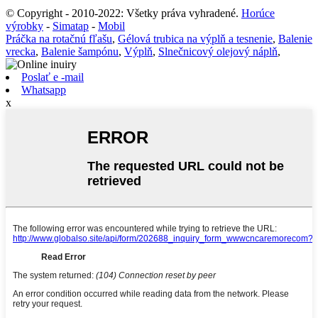
© Copyright - 2010-2022: Všetky práva vyhradené.
Horúce
výrobky
-
Simatap
-
Mobil
Práčka na rotačnú fľašu
,
Gélová trubica na výplň a tesnenie
,
Balenie
vrecka
,
Balenie šampónu
,
Výplň
,
Slnečnicový olejový náplň
,
Poslať e -mail
Whatsapp
x