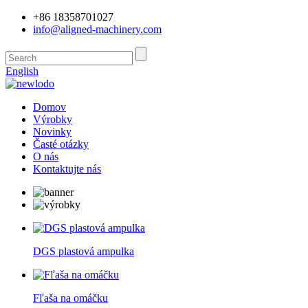
+86 18358701027
info@aligned-machinery.com
English
Domov
Výrobky
Novinky
Časté otázky
O nás
Kontaktujte nás
DGS plastová ampulka
Fľaša na omáčku