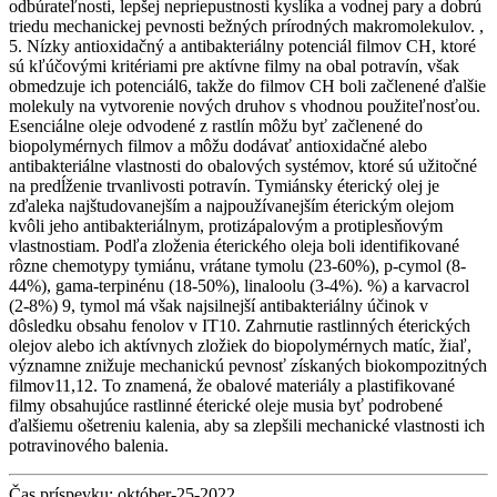
odbúrateľnosti, lepšej nepriepustnosti kyslíka a vodnej pary a dobrú
triedu mechanickej pevnosti bežných prírodných makromolekulov. ,
5. Nízky antioxidačný a antibakteriálny potenciál filmov CH, ktoré
sú kľúčovými kritériami pre aktívne filmy na obal potravín, však
obmedzuje ich potenciál6, takže do filmov CH boli začlenené ďalšie
molekuly na vytvorenie nových druhov s vhodnou použiteľnosťou.
Esenciálne oleje odvodené z rastlín môžu byť začlenené do
biopolymérnych filmov a môžu dodávať antioxidačné alebo
antibakteriálne vlastnosti do obalových systémov, ktoré sú užitočné
na predĺženie trvanlivosti potravín. Tymiánsky éterický olej je
zďaleka najštudovanejším a najpoužívanejším éterickým olejom
kvôli jeho antibakteriálnym, protizápalovým a protiplesňovým
vlastnostiam. Podľa zloženia éterického oleja boli identifikované
rôzne chemotypy tymiánu, vrátane tymolu (23-60%), p-cymol (8-
44%), gama-terpinénu (18-50%), linaloolu (3-4%). %) a karvacrol
(2-8%) 9, tymol má však najsilnejší antibakteriálny účinok v
dôsledku obsahu fenolov v IT10. Zahrnutie rastlinných éterických
olejov alebo ich aktívnych zložiek do biopolymérnych matíc, žiaľ,
významne znižuje mechanickú pevnosť získaných biokompozitných
filmov11,12. To znamená, že obalové materiály a plastifikované
filmy obsahujúce rastlinné éterické oleje musia byť podrobené
ďalšiemu ošetreniu kalenia, aby sa zlepšili mechanické vlastnosti ich
potravinového balenia.
Čas príspevku: október-25-2022