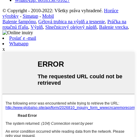
WhatsApp: 8618358701027
© Copyright - 2010-2022: Všetky práva vyhradené.
Horúce
výrobky
-
Simatap
-
Mobil
Balenie šampónu
,
Gélová trubica na výplň a tesnenie
,
Práčka na
rotačnú fľašu
,
Výplň
,
Slnečnicový olejový náplň
,
Balenie vrecka
,
Poslať e -mail
Whatsapp
x