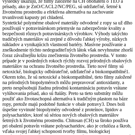
výsledky ukazujú, že filmy založené na CH obohatení o TEO a
prísady, ako je ZnO/CACL2/NC/PEG, sú udržateľné, šetrné k
životnému prostrediu a efektívna alternatíva na zachovanie
trvanlivosti kapusty pri chladení.
Syntetické polymérne obalové materiály odvodené z ropy sa už dlho
používajú v potravinárskom priemysle na zabezpečenie kvality a
bezpečnosti rôznych potravinárskych výrobkov. Výhody takýchto
tradičných materiálov sú zrejmé z dôvodu ľahkej výroby, nízkych
nákladov a vynikajúcich vlastností bariéry. Masívne používanie a
zneškodnenie týchto nedegraditeľných látok však nevyhnutne zhorší
čoraz závažnejšiu krízu znečistenia životného prostredia. V tomto
prípade je v posledných rokoch rýchly rozvoj prírodných obalových
materiálov na ochranu životného prostredia. Tieto nové filmy sú
netoxické, biologicky odbúrateľné, udržateľné a biokompatibilné1.
Okrem toho, že sú netoxické a biokompatibilné, tieto filmy založené
na prírodných biopolyméroch môžu prepravovať antioxidanty, a
preto nespôsobujú žiadnu prírodnú kontamináciu potravín vrátane
vylúhovania prísad, ako sú ftaláty. Preto sa tieto substráty môžu
použiť ako životaschopná alternatíva k tradičným plastom na báze
ropy, pretože majú podobné funkcie v obale potravy3. Dnes boli
úspešne vyvinuté biopolyméry odvodené z proteínov, lipidov a
polysacharidov, ktoré sú sériou nových obalových materiálov
šetrných k životnému prostrediu. Chitosan (CH) sa široko používa
pri obalení potravín vrátane polysacharidov, ako je celulóza a škrob,
vďaka svojej ľahkej schopnosti tvorby filmu, biologickej