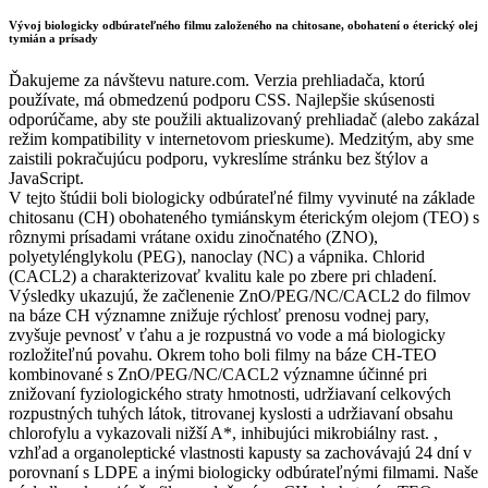
Vývoj biologicky odbúrateľného filmu založeného na chitosane, obohatení o éterický olej
tymián a prísady
Ďakujeme za návštevu nature.com. Verzia prehliadača, ktorú
používate, má obmedzenú podporu CSS. Najlepšie skúsenosti
odporúčame, aby ste použili aktualizovaný prehliadač (alebo zakázal
režim kompatibility v internetovom prieskume). Medzitým, aby sme
zaistili pokračujúcu podporu, vykreslíme stránku bez štýlov a
JavaScript.
V tejto štúdii boli biologicky odbúrateľné filmy vyvinuté na základe
chitosanu (CH) obohateného tymiánskym éterickým olejom (TEO) s
rôznymi prísadami vrátane oxidu zinočnatého (ZNO),
polyetylénglykolu (PEG), nanoclay (NC) a vápnika. Chlorid
(CACL2) a charakterizovať kvalitu kale po zbere pri chladení.
Výsledky ukazujú, že začlenenie ZnO/PEG/NC/CACL2 do filmov
na báze CH významne znižuje rýchlosť prenosu vodnej pary,
zvyšuje pevnosť v ťahu a je rozpustná vo vode a má biologicky
rozložiteľnú povahu. Okrem toho boli filmy na báze CH-TEO
kombinované s ZnO/PEG/NC/CACL2 významne účinné pri
znižovaní fyziologického straty hmotnosti, udržiavaní celkových
rozpustných tuhých látok, titrovanej kyslosti a udržiavaní obsahu
chlorofylu a vykazovali nižší A*, inhibujúci mikrobiálny rast. ,
vzhľad a organoleptické vlastnosti kapusty sa zachovávajú 24 dní v
porovnaní s LDPE a inými biologicky odbúrateľnými filmami. Naše