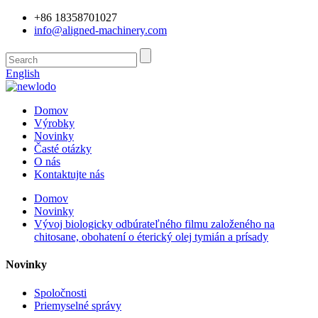
+86 18358701027
info@aligned-machinery.com
English
Domov
Výrobky
Novinky
Časté otázky
O nás
Kontaktujte nás
Domov
Novinky
Vývoj biologicky odbúrateľného filmu založeného na
chitosane, obohatení o éterický olej tymián a prísady
Novinky
Spoločnosti
Priemyselné správy